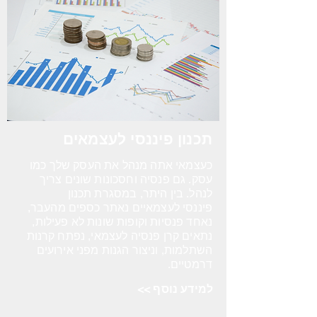
תכנון פיננסי לעצמאים
כעצמאי אתה מנהל את העסק שלך כמו
עסק. גם פנסיה וחסכונות שונים
צריך
לנהל. בין היתר, במסגרת ת
כנון
פיננסי
לעצמאיים נאתר
כספים מהעבר,
נאחד
פנסיות וקופ
ות שונות לא פעילות,
נתאים
ק
רן
פנסיה לעצמאי, נפתח
קרנות
השתלמות,
וניצור הגנות מפני אירועים
דרמטיים.
למידע נוסף >>