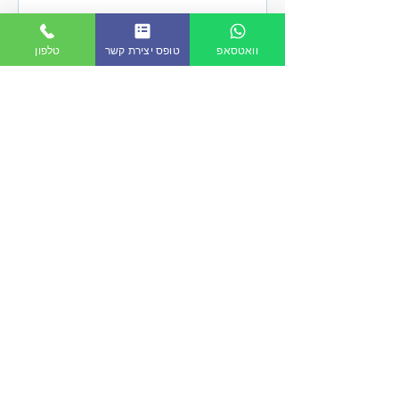
וואטסאפ
טופס יצירת קשר
טלפון
עצמאי – מה חשוב לך לסוף
שנה?- נקודת מבט של משקיע
– השתלמות ופנסיה
הרעיון בהטבות מס לקראת סוף שנה הוא
אכן סוכריה שכדאי לנצל אותה. חשוב
להסתכל על הדברים בנקודת המבט של
משקיע - לבנות את הנכסים האלה לאורך
זמן.